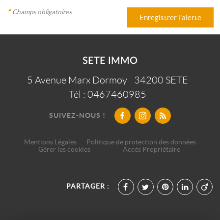
*
Champs obligatoires
SETE IMMO
5 Avenue Marx Dormoy
34200
SETE
Tél :
0467460985
SUIVEZ-NOUS !
Mentions Légales
Politique de protection des données
Gérer les cookies
Accès Propriétaire
PARTAGER :