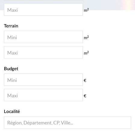
2
m
Terrain
2
m
2
m
Budget
€
€
Localité